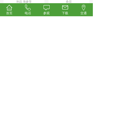
补品 海参等
灸仪
首页
电话
参观
下载
交通
News/
展会新闻
开幕倒计时！2026第35届中国国际健康产业博览会
4.23重磅启幕，科技创新领航万亿大健康蓝海！
承载行业厚望、汇聚全产业链资源，被誉为
大健康产业“风向标”与“晴雨表”的2026第35
届中国国际健康产业博览会
【详细】
2026-04-22
群雄逐鹿！众多微高压氧舱企业强势集结，抢占万
亿科技氧生新风口！
本届展会汇聚众多展商与观众，涵盖营养保
健、药食同源、中医药养生、AI智慧医疗、
康复理疗、氢健康产品、健康饮用水
【详细】
2026-04-22
邀您共启数字中医新时代！中科尚易AI循经机器人
将亮相2026第35届中国国际健康产业博览会
2026年4月23—25日，中科尚易将携其AI循
经机器人重磅亮相第35届中国国际健康产业
博览会。这场汇聚大健康
【详细】