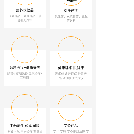
营养保健品
益生菌类
保健食品、健康食品、膳
乳酸菌、双岐杆菌、益生
食补充剂等
菌饮料
智慧医疗+健康养老
健康睡眠 眼健康
智能可穿戴设备 健康诊疗+
睡眠仪 改善睡眠
护
眼
产
（互联网）
品 近视弱视治疗仪
中药养生 药食同源
艾灸产品
药食同源 中医诊疗 燕窝滋
艾柱 艾贴 艾灸排烟系统 艾