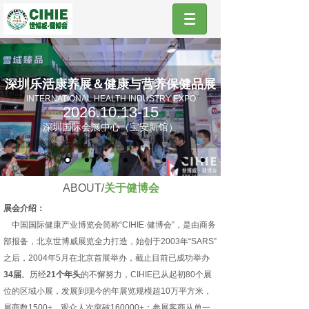
深圳乐活康养展＆健康与营养保健品展
INTERNATIONAL HEALTH INDUSTRY EXPO
2026.10.13-15
深圳国际会展中心（宝安新馆）
ABOUT/
关于健博会
展会介绍：
中国国际健康产业博览会简称“CIHIE·健博会”，是由商务
部报备，北京世博威展览全力打造，始创于2003年“SARS”
之后，2004年5月在北京首展举办，截止目前已成功举办
34届
。历经
21个年头
的不懈努力，CIHIE已从起初80个展
位的区域小展，发展到现今的年展览规模超10万平方米，
展商数1500+，观众人次突破160000+；参展客商从单一